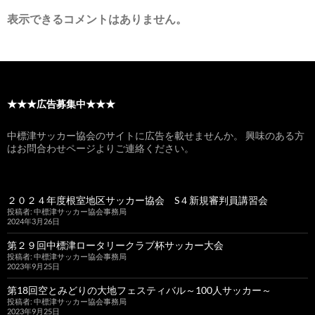
ビ
表示できるコメントはありません。
ゲ
ー
シ
ョ
★★★広告募集中★★★
ン
中標津サッカー協会のサイトに広告を載せませんか。 興味のある方
はお問合わせページよりご連絡ください。
２０２４年度根室地区サッカー協会 S４新規審判員講習会
投稿者: 中標津サッカー協会事務局
2024年3月26日
第２９回中標津ロータリークラブ杯サッカー大会
投稿者: 中標津サッカー協会事務局
2023年9月25日
第18回空とみどりの大地フェスティバル～100人サッカー～
投稿者: 中標津サッカー協会事務局
2023年9月25日