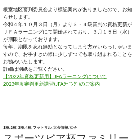
根室地区審判委員会より標記案内がありましたので、お知
らせします。
令和４年１０月３日（月）より３・４級審判の資格更新が
ＪＦＡラーニングにて開始されており、３月１５日（水）
が期限となっております。
毎年、期限を忘れ無効となってしまう方がいらっしゃいま
すので、お手すきの際に少しずつでも取り組まれることを
お勧めいたします。
詳細は別紙をご覧ください。
【2022年資格更新用】JFAラーニングについて
2023年度審判更新講習(JFAﾗｰﾆﾝｸﾞ)のご案内
1種
,
2種
,
3種
,
4種
,
フットサル
,
大会情報
,
女子
スポーツピア杯ファミリー