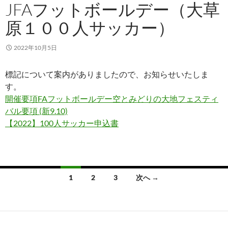
JFAフットボールデー（大草
原１００人サッカー）
2022年10月5日
標記について案内がありましたので、お知らせいたしま
す。
開催要項FAフットボールデー空とみどりの大地フェスティ
バル要項 (新9.10)
【2022】100人サッカー申込書
投
1
2
3
次へ →
稿
ナ