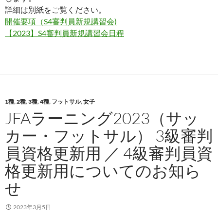
詳細は別紙をご覧ください。
開催要項（S4審判員新規講習会)
【2023】S4審判員新規講習会日程
1種
,
2種
,
3種
,
4種
,
フットサル
,
女子
JFAラーニング2023（サッ
カー・フットサル） 3級審判
員資格更新用 ／ 4級審判員資
格更新用についてのお知ら
せ
2023年3月5日