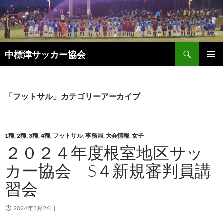
検
中標津サッカー協会
索
コ
メインメ
ン
ニュー
テ
ン
「フットサル」カテゴリーアーカイブ
ツ
へ
ス
キ
1種
,
2種
,
3種
,
4種
,
フットサル
,
事務局
,
大会情報
,
女子
ッ
２０２４年度根室地区サッ
プ
カー協会 S４新規審判員講
習会
2024年3月26日